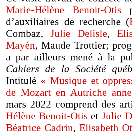
Marie-Hélène Benoit-Otis
pa
d’auxiliaires de recherche (
Combaz,
Julie Delisle
,
Eli
Mayén
, Maude Trottier; pro
a par ailleurs mené à la pu
Cahiers de la Société qué
Intitulé
« Musique et oppres
de Mozart en Autriche ann
mars 2022 comprend des art
Hélène Benoit-Otis
et
Julie D
Béatrice Cadrin
,
Elisabeth Ot