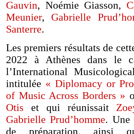
Gauvin
, Noémie Giasson,
C
Meunier
,
Gabrielle Prud’h
Santerre
.
Les premiers résultats de cett
2022 à Athènes dans le c
l’International Musicologic
intitulée
« Diplomacy or Prop
of Music Across Borders »
o
Otis
et qui réunissait
Zoe
Gabrielle Prud’homme
. Une 
de préparation, ainsi qu’