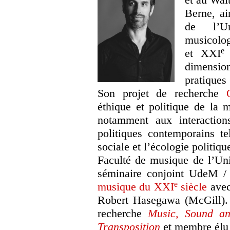
Berne, ai
de l’U
musicolog
e
et XXI
s
dimensio
pratiques
Son projet de recherche
éthique et politique de la
notamment aux interaction
politiques contemporains te
sociale et l’écologie politiq
Faculté de musique de l’Uni
séminaire conjoint UdeM 
e
musique du XXI
siècle
ave
Robert Hasegawa (McGill). I
recherche
Music, Sound an
Transposition
et membre élu