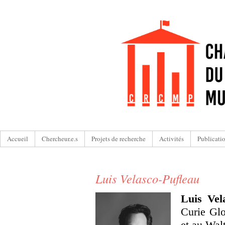
Accueil
Chercheur.e.s
Projets de recherche
Activités
Publicati
Luis Velasco-Pufleau
Luis Vel
Curie Glo
et au Wal