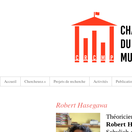
Accueil
Chercheur.e.s
Projets de recherche
Activités
Publicati
Robert Hasegawa
Théorici
Robert 
Schulich 